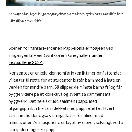
KI-skapt bilde, laget lenge før prosjektet ble realisert i fysisk form. Men ikke helt
ulikt slik det faktisk ble.
Scenen for fantasiverdenen Pappelonia er foajeen ved
inngangen til Peer Gynt-salen i Grieghallen,
under
Festspillene 2024
.
Konseptet er enkelt, gjennomføringen litt mer omfattende:
vi legger til rette for at studenter bistår barn med å lage en
verden for mindre barn. Så slippes de minste barna fri og får
bygge videre på et kollektivt og svært så sammensatt
byggverk. Det hele skrudd sammen i papp, med
utgangspunkt i tre tårn dekket med papprelieffer. Hvert
tårn inneholder også visningsflater for filmer med
animasjoner. Animasjonene er laget av elever, selvsagt ved å
manipulere figurer i papp.