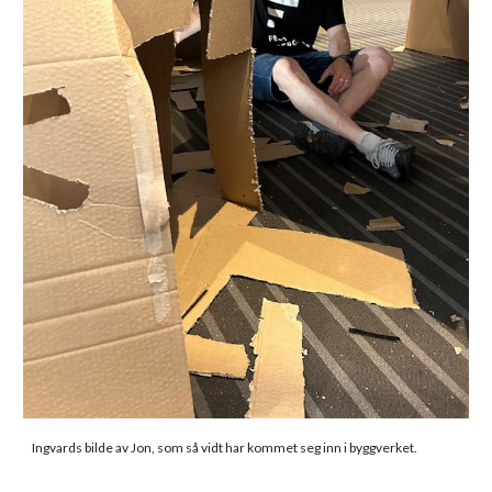
Ingvards bilde av Jon, som så vidt har kommet seg inn i byggverket.