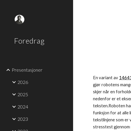
Sk
Foredrag
Presentasjoner
En variant av 
14641
2026
gjør robotens mangel
skjer når en forhol
2025
nedenfor er et eksem
teksten.Roboten ha
2024
funksjon for at alle
2023
tekstlinjene som er va
stresstest gjennom 