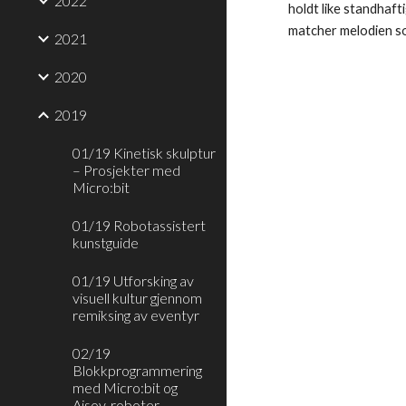
2022
holdt like standhaft
matcher melodien som
2021
2020
2019
01/19 Kinetisk skulptur
– Prosjekter med
Micro:bit
01/19 Robotassistert
kunstguide
01/19 Utforsking av
visuell kultur gjennom
remiksing av eventyr
02/19
Blokkprogrammering
med Micro:bit og
Aisoy-roboter