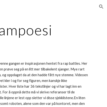
ion
lampoesi
enne gangen er inspirasjonen hentet fra rap battles. Her 
 prøve seg på en litt mer tilbakelent sjanger. Mye rart 
em, og oppdaget da at den hadde fått nye stemme. Videoen 
kler i og for seg figuren, men kanskje ikke 
ter. Hver liste har 36 tekstlinjer og vi har lagt inn en 
 For å oppnå dette må vi skrive referanser til de 
lle linjene er lest opp sletter vi disse sjekklistene.En liten 
nsomt roboten, alene som den var på kontoret, men den 