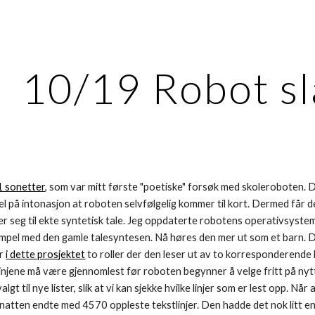
ip to main content
Skip to navigat
10/19 Robot s
 sonetter
, som var mitt første "poetiske" forsøk med skoleroboten. D
 på intonasjon at roboten selvfølgelig kommer til kort. Dermed får den
der seg til ekte syntetisk tale. Jeg oppdaterte robotens operativsyst
pel med den gamle talesyntesen. Nå høres den mer ut som et barn. Det 
r 
i dette prosjektet
 to roller der den leser ut av to korresponderende lis
 linjene må være gjennomlest før roboten begynner å velge fritt på nytt.
lgt til nye lister, slik at vi kan sjekke hvilke linjer som er lest opp. Når a
natten endte med 4570 oppleste tekstlinjer. Den hadde det nok litt e