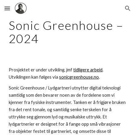
Skip to main content
Skip to navigation
Sonic Greenhouse –
2024
Prosjektet er under utvikling, jmf
tidligere arbeid
.
Utviklingen kan følges via
sonicgreenhouse.no
.
Sonic Greenhouse / Lydgartneri utnytter digital teknologi
samtidig som den bevarer noen av de fordelene som vi
kjenner fra fysiske instrumenter. Tanken er å frigjøre bruken
fra det rent tonale, og samtidig senke terskelen for å
uttrykke seg gjennom lyd og musikalske uttrykk. Et
lydgartnerier er designet for å fange opp små vibrasjoner
fra objekter festet til gartneriet, og omsette disse til