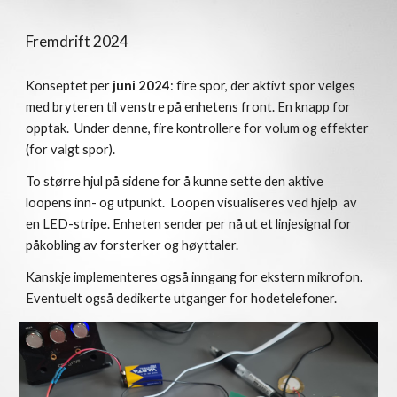
Fremdrift 2024
Konseptet per
juni
2024
:
fire
spor, der aktivt spor velges
med bryteren til
venstre på enhetens front
. En knapp for
opptak.
Under denne, fire
kontrollere for volum og effekter
(for valgt spor).
To større hjul på sidene for å kunne sette den aktive
loopens inn- og utpunkt. Loopen visualiseres
ved hjelp av
en LED-stripe.
Enheten sender
per nå ut et linjesignal for
påkobling av forsterker og høyttaler.
Kanskje implementeres også i
nngang for ekstern mikrofon.
Eventuelt også
dedikerte utganger for hodetelefoner.