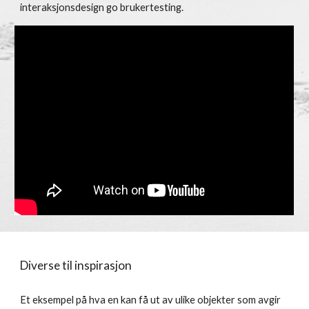
interaksjonsdesign go brukertesting.
Diverse til inspirasjon
Et eksempel på hva en kan få ut av ulike objekter som avgir