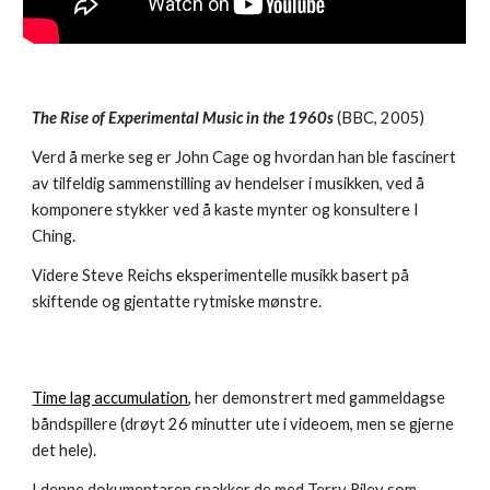
The Rise of Experimental Music in the 1960s
(BBC, 2005)
Verd å merke seg er John Cage og hvordan han ble fascinert
av tilfeldig sammenstilling av hendelser i musikken, ved å
komponere stykker ved å kaste mynter og konsultere I
Ching.
Videre Steve Reichs eksperimentelle musikk basert på
skiftende og gjentatte rytmiske mønstre.
Time lag accumulation
, her demonstrert med gammeldagse
båndspillere (drøyt 26 minutter ute i videoem, men se gjerne
det hele).
I denne dokumentaren snakker de med Terry Riley som