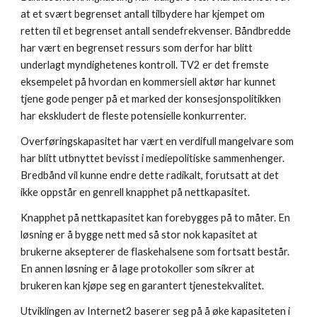
at et svært begrenset antall tilbydere har kjempet om 
retten til et begrenset antall sendefrekvenser. Båndbredde 
har vært en begrenset ressurs som derfor har blitt 
underlagt myndighetenes kontroll. TV2 er det fremste 
eksempelet på hvordan en kommersiell aktør har kunnet 
tjene gode penger på et marked der konsesjonspolitikken 
har ekskludert de fleste potensielle konkurrenter.
Overføringskapasitet har vært en verdifull mangelvare som 
har blitt utbnyttet bevisst i mediepolitiske sammenhenger. 
Bredbånd vil kunne endre dette radikalt, forutsatt at det 
ikke oppstår en genrell knapphet på nettkapasitet.
Knapphet på nettkapasitet kan forebygges på to måter. En 
løsning er å bygge nett med så stor nok kapasitet at 
brukerne aksepterer de flaskehalsene som fortsatt består. 
En annen løsning er å lage protokoller som sikrer at 
brukeren kan kjøpe seg en garantert tjenestekvalitet.
Utviklingen av Internet2 baserer seg på å øke kapasiteten i 