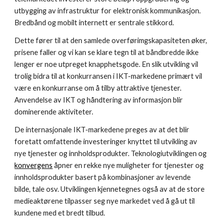
utbygging av infrastruktur for elektronisk kommunikasjon. 
Bredbånd og mobilt internett er sentrale stikkord.
Dette fører til at den samlede overførimgskapasiteten øker, 
prisene faller og vi kan se klare tegn til at båndbredde ikke 
lenger er noe utpreget knapphetsgode. En slik utvikling vil 
trolig bidra til at konkurransen i IKT-markedene primært vil 
være en konkurranse om å tilby attraktive tjenester. 
Anvendelse av IKT og håndtering av informasjon blir 
dominerende aktiviteter.
De internasjonale IKT-markedene preges av at det blir 
foretatt omfattende investeringer knyttet til utvikling av 
nye tjenester og innholdsprodukter. Teknologiutviklingen og 
konvergens
 åpner en rekke nye muligheter for tjenester og 
innholdsprodukter basert på kombinasjoner av levende 
bilde, tale osv. Utviklingen kjennetegnes også av at de store 
medieaktørene tilpasser seg nye markedet ved å gå ut til 
kundene med et bredt tilbud.