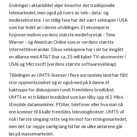
Endringer i aktørbildet skjer innenfor det tradisjonelle 
telemarkedet, men også på tvers av tele-, data- og 
mediesektorene. I en tidlig fase har det vært selskaper i USA 
som har ledet an i denne utviklingen. Et eksempel er 
fusjonen mellom verdens største medieforetak - Time 
Warner - og American Online som er verdens største 
Internettleverandør. Disse selskapene har i sin tur inngått 
en allianse med AT&T (har ca. 25 mill kabel-TV-abonnenter i 
USA) og Microsoft (verdens største softwareselskap).
Tildelingen av UMTS-lisenser i flere europeiske land har fått 
stor oppmerksomhet og er også med på å danne et 
bakteppe for diskusjonen rundt fremtidens bredbånd. 
UMTS er et trådløst bredbånd som kan tilby opp til 2 Mb/s 
til mobile datamaskiner, PDAer, telefoner eller hva man nå 
enn kommer til å kalle fremtides teknologibokser. UMTS vil 
nok i første omgang rette seg inn mot forretningsmarkedet, 
men det tar neppe særlig lang tid før de ulike aktørene går 
løs på massemarkedet.