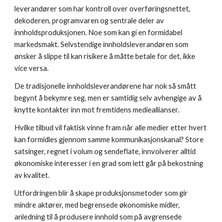
leverandører som har kontroll over overføringsnettet, 
dekoderen, programvaren og sentrale deler av 
innholdsproduksjonen. Noe som kan gi en formidabel 
markedsmakt. Selvstendige innholdsleverandøren som 
ønsker å slippe til kan risikere å måtte betale for det, ikke 
vice versa.
De tradisjonelle innholdsleverandørene har nok så smått 
begynt å bekymre seg, men er samtidig selv avhengige av å 
knytte kontakter inn mot fremtidens medieallianser.
Hvilke tilbud vil faktisk vinne fram når alle medier etter hvert 
kan formidles gjennom samme kommunikasjonskanal? Store 
satsinger, regnet i volum og sendeflate, innvolverer alltid 
økonomiske interesser i en grad som lett går på bekostning 
av kvalitet.
Utfordringen blir å skape produksjonsmetoder som gir 
mindre aktører, med begrensede økonomiske midler, 
anledning til å produsere innhold som på avgrensede 