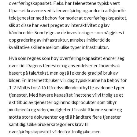
overføringskapasitet. F.eks. har telenettene typisk vært 
tilpasset kravene ved taleoverføring og andre tradisjonelle 
teletjenester med behov for moderat overføringskapasitet, 
slik at disse har vært preget av interaktivitet og lav 
båndbredde. Som følge av de investeringer som nå gjøres i 
oppgradering av infrastruktur, minskes imidlertid de 
kvalitative skillene mellom ulike typer infrastruktur.
Hva som regnes som høy overføringskapasitet endrer seg 
over tid. Dagens tjenester og anvendelser er i hovedsak 
basert på tale/tekst, men også i økende grad på bruk av 
bilder. En Internettbruker vil i dag typisk kunne ha behov for 
1-2 Mbit/s for å få tilfredsstillende utbytte av denne typer 
tjenester. Med høyere kapasitet i nettene vil vi trolig se et 
økt tilbud av tjenester og innholdsprodukter som tilbyr 
multimedia og video, muligheter til raskt å kunne sende og 
motta store dokumenter og til å håndtere flere tjenester 
samtidig. Ulike brukerkategoriers krav til 
overføringskapasitet vil derfor trolig øke, men 