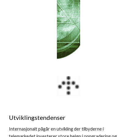
Utviklingstendenser
Internasjonalt pågår en utvikling der tilbyderne i 
telemarkedet investerer store beløp i oppgradering og 