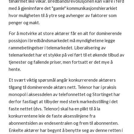
tilnærmet like vilkår. Bredbåndsrevolusjonen kan være i ferd 
med å gjeninnføre det "gamle" kommunikasjonshierarkiet 
hvor muligheten til å ytre seg avhenger av faktorer som 
penger og makt.
For å motvirke at store aktører får en alt for dominerende 
possisjon i bredbåndsmarkedet må myndighetene legge 
rammebetingelser i telemarkedet. Liberalisering av 
telemarkedet har et stykke på vei ført til et økende tilbud av 
tjenester og fallende priser, men fortsatt er det mye å 
hente.
Et svært viktig spørsmål angår konkurrerende aktørers 
tilgang til dominerende aktørs nett. Telenor har i praksis 
monopol i aksessdelen av telefonnettet og Stortinget har 
derfor fastlagt at tilbyder med sterk markedsstilling i det 
faste nettet (dvs. Telenor) skal ha en plikt til å la 
konkurrentene leie de faste aksesslinjene fra 
abonnentsiden av endesentralen og frem til abonnenten. 
Enkelte aktører har begynt å benytte seg av denne retten i 