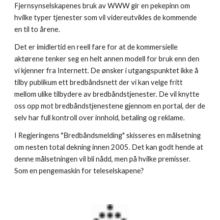
Fjernsynselskapenes bruk av WWW gir en pekepinn om 
hvilke typer tjenester som vil videreutvikles de kommende 
en til to årene.
Det er imidlertid en reell fare for at de kommersielle 
aktørene tenker seg en helt annen modell for bruk enn den 
vi kjenner fra Internett. De ønsker i utgangspunktet ikke å 
tilby publikum ett bredbåndsnett der vi kan velge fritt 
mellom ulike tilbydere av bredbåndstjenester. De vil knytte 
oss opp mot bredbåndstjenestene gjennom en portal, der de 
selv har full kontroll over innhold, betaling og reklame.
I Regjeringens "Bredbåndsmelding" skisseres en målsetning 
om nesten total dekning innen 2005. Det kan godt hende at 
denne målsetningen vil bli nådd, men på hvilke premisser. 
Som en pengemaskin for teleselskapene?