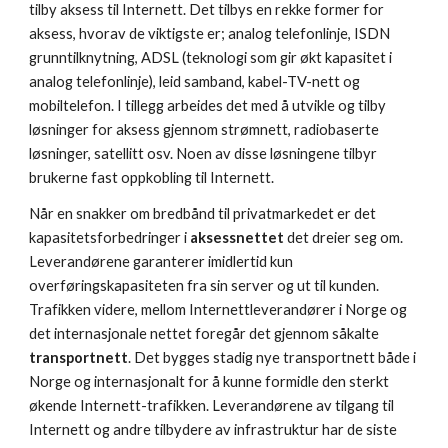
tilby aksess til Internett. Det tilbys en rekke former for 
aksess, hvorav de viktigste er; analog telefonlinje, ISDN 
grunntilknytning, ADSL (teknologi som gir økt kapasitet i 
analog telefonlinje), leid samband, kabel-TV-nett og 
mobiltelefon. I tillegg arbeides det med å utvikle og tilby 
løsninger for aksess gjennom strømnett, radiobaserte 
løsninger, satellitt osv. Noen av disse løsningene tilbyr 
brukerne fast oppkobling til Internett.
Når en snakker om bredbånd til privatmarkedet er det 
kapasitetsforbedringer i 
aksessnettet
 det dreier seg om. 
Leverandørene garanterer imidlertid kun 
overføringskapasiteten fra sin server og ut til kunden. 
Trafikken videre, mellom Internettleverandører i Norge og 
det internasjonale nettet foregår det gjennom såkalte 
transportnett
. Det bygges stadig nye transportnett både i 
Norge og internasjonalt for å kunne formidle den sterkt 
økende Internett-trafikken. Leverandørene av tilgang til 
Internett og andre tilbydere av infrastruktur har de siste 