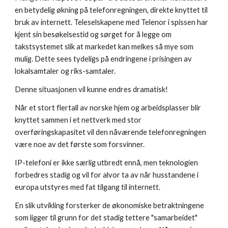
en betydelig økning på telefonregningen, direkte knyttet til 
bruk av internett. Teleselskapene med Telenor i spissen har 
kjent sin besøkelsestid og sørget for å legge om 
takstsystemet slik at markedet kan melkes så mye som 
mulig. Dette sees tydeligs på endringene i prisingen av 
lokalsamtaler og riks-samtaler.
Denne situasjonen vil kunne endres dramatisk!
Når et stort flertall av norske hjem og arbeidsplasser blir 
knyttet sammen i et nettverk med stor 
overføringskapasitet vil den nåværende telefonregningen 
være noe av det første som forsvinner.
IP-telefoni er ikke særlig utbredt ennå, men teknologien 
forbedres stadig og vil for alvor ta av når husstandene i 
europa utstyres med fat tilgang til internett.
En slik utvikling forsterker de økonomiske betraktningene 
som ligger til grunn for det stadig tettere "samarbeidet" 