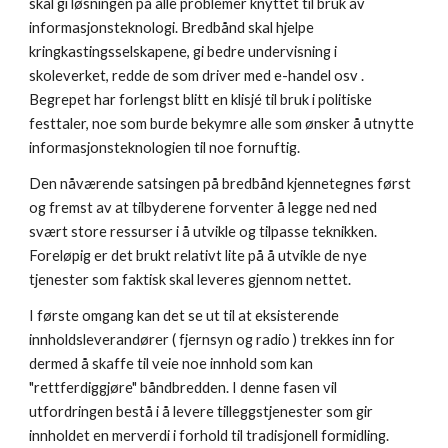
skal gi løsningen på alle problemer knyttet til bruk av 
informasjonsteknologi. Bredbånd skal hjelpe 
kringkastingsselskapene, gi bedre undervisning i 
skoleverket, redde de som driver med e-handel osv . 
Begrepet har forlengst blitt en klisjé til bruk i politiske 
festtaler, noe som burde bekymre alle som ønsker å utnytte 
informasjonsteknologien til noe fornuftig.
Den nåværende satsingen på bredbånd kjennetegnes først 
og fremst av at tilbyderene forventer å legge ned ned 
svært store ressurser i å utvikle og tilpasse teknikken. 
Foreløpig er det brukt relativt lite på å utvikle de nye 
tjenester som faktisk skal leveres gjennom nettet.
I første omgang kan det se ut til at eksisterende 
innholdsleverandører ( fjernsyn og radio ) trekkes inn for 
dermed å skaffe til veie noe innhold som kan 
"rettferdiggjøre" båndbredden. I denne fasen vil 
utfordringen bestå i å levere tilleggstjenester som gir 
innholdet en merverdi i forhold til tradisjonell formidling. 