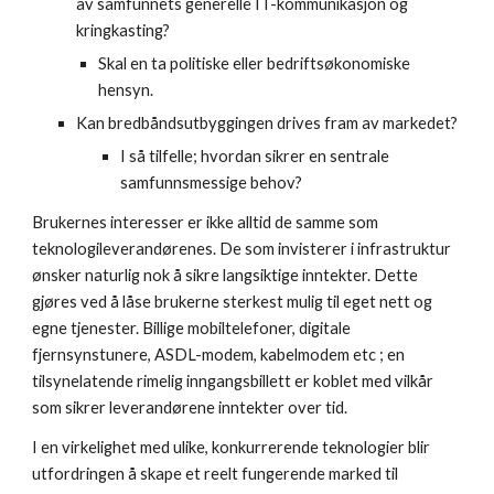
av samfunnets generelle IT-kommunikasjon og 
kringkasting?
Skal en ta politiske eller bedriftsøkonomiske 
hensyn.
Kan bredbåndsutbyggingen drives fram av markedet?
I så tilfelle; hvordan sikrer en sentrale 
samfunnsmessige behov?
Brukernes interesser er ikke alltid de samme som 
teknologileverandørenes. De som invisterer i infrastruktur 
ønsker naturlig nok å sikre langsiktige inntekter. Dette 
gjøres ved å låse brukerne sterkest mulig til eget nett og 
egne tjenester. Billige mobiltelefoner, digitale 
fjernsynstunere, ASDL-modem, kabelmodem etc ; en 
tilsynelatende rimelig inngangsbillett er koblet med vilkår 
som sikrer leverandørene inntekter over tid.
I en virkelighet med ulike, konkurrerende teknologier blir 
utfordringen å skape et reelt fungerende marked til 