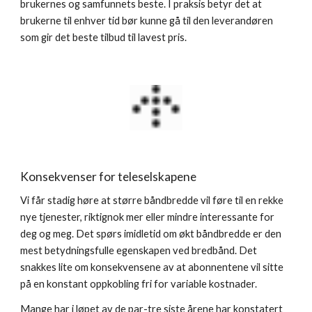
brukernes og samfunnets beste. I praksis betyr det at 
brukerne til enhver tid bør kunne gå til den leverandøren 
som gir det beste tilbud til lavest pris.
Konsekvenser for teleselskapene
Vi får stadig høre at større båndbredde vil føre til en rekke 
nye tjenester, riktignok mer eller mindre interessante for 
deg og meg. Det spørs imidletid om økt båndbredde er den 
mest betydningsfulle egenskapen ved bredbånd. Det 
snakkes lite om konsekvensene av at abonnentene vil sitte 
på en konstant oppkobling fri for variable kostnader.
Mange har i løpet av de par-tre siste årene har konstatert 