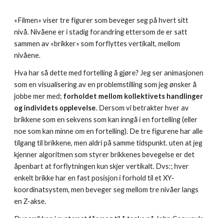
«Filmen» viser tre figurer som beveger seg på hvert sitt 
nivå. Nivåene er i stadig forandring ettersom de er satt 
sammen av «brikker» som forflyttes vertikalt, mellom 
nivåene.
Hva har så dette med fortelling å gjøre? Jeg ser animasjonen 
som en visualisering av en problemstilling som jeg ønsker å 
jobbe mer med; 
forholdet mellom kollektivets handlinger 
og individets opplevelse
. Dersom vi betrakter hver av 
brikkene som en sekvens som kan inngå i en fortelling (eller 
noe som kan minne om en fortelling). De tre figurene har alle 
tilgang til brikkene, men aldri på samme tidspunkt. uten at jeg 
kjenner algoritmen som styrer brikkenes bevegelse er det 
åpenbart at forflytningen kun skjer vertikalt. Dvs:; hver 
enkelt brikke har en fast posisjon i forhold til et XY- 
koordinatsystem, men beveger seg mellom tre nivåer langs 
en Z-akse. 