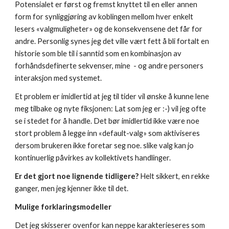
Potensialet er først og fremst knyttet til en eller annen 
form for synliggjøring av koblingen mellom hver enkelt 
lesers «valgmuligheter» og de konsekvensene det får for 
andre. Personlig synes jeg det ville vært fett å bli fortalt en 
historie som ble til i sanntid som en kombinasjon av 
forhåndsdefinerte sekvenser, mine  - og andre personers 
interaksjon med systemet.
Et problem er imidlertid at jeg til tider vil ønske å kunne lene 
meg tilbake og nyte fiksjonen: Lat som jeg er :-) vil jeg ofte 
se i stedet for å handle. Det bør imidlertid ikke være noe 
stort problem å legge inn «default-valg» som aktiviseres 
dersom brukeren ikke foretar seg noe. slike valg kan jo 
kontinuerlig påvirkes av kollektivets handlinger.
Er det gjort noe lignende tidligere?
 Helt sikkert, en rekke 
ganger, men jeg kjenner ikke til det. 
Mulige forklaringsmodeller
Det jeg skisserer ovenfor kan neppe karakterieseres som 