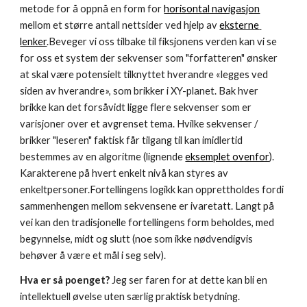
metode for å oppnå en form for 
horisontal navigasjon
mellom et større antall nettsider ved hjelp av 
eksterne 
lenker
.Beveger vi oss tilbake til fiksjonens verden kan vi se 
for oss et system der sekvenser som "forfatteren" ønsker 
at skal være potensielt tilknyttet hverandre «legges ved 
siden av hverandre», som brikker i XY-planet. Bak hver 
brikke kan det forsåvidt ligge flere sekvenser som er 
varisjoner over et avgrenset tema. Hvilke sekvenser / 
brikker "leseren" faktisk får tilgang til kan imidlertid 
bestemmes av en algoritme (lignende 
eksemplet ovenfor
). 
Karakterene på hvert enkelt nivå kan styres av 
enkeltpersoner.Fortellingens logikk kan opprettholdes fordi 
sammenhengen mellom sekvensene er ivaretatt. Langt på 
vei kan den tradisjonelle fortellingens form beholdes, med 
begynnelse, midt og slutt (noe som ikke nødvendigvis 
behøver å være et mål i seg selv).
Hva er så poenget?
 Jeg ser faren for at dette kan bli en 
intellektuell øvelse uten særlig praktisk betydning. 