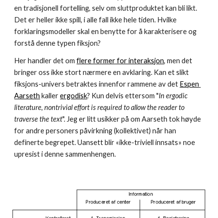
en tradisjonell fortelling, selv om sluttproduktet kan bli likt. 
Det er heller ikke spill, i alle fall ikke hele tiden. Hvilke 
forklaringsmodeller skal en benytte for å karakterisere og 
forstå denne typen fiksjon?
Her handler det om 
flere former for interaksjon
, men det 
bringer oss ikke stort nærmere en avklaring. Kan et slikt 
fiksjons-univers betraktes innenfor rammene av det 
Espen 
Aarseth
 kaller 
ergodisk
? Kun delvis ettersom "
In ergodic 
literature, nontrivial effort is required to allow the reader to 
traverse the text
". Jeg er litt usikker på om Aarseth tok høyde 
for andre personers påvirkning (kollektivet) når han 
definerte begrepet. Uansett blir «ikke-triviell innsats» noe 
upresist i denne sammenhengen.