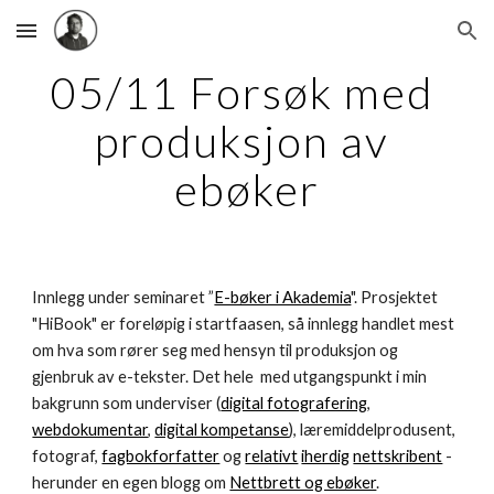
Skip to main content
Skip to navigation
05/11 Forsøk med 
produksjon av 
ebøker
Innlegg under seminaret ”
E-bøker i Akademia
". Prosjektet 
"HiBook" er foreløpig i startfaasen, så innlegg handlet mest 
om hva som rører seg med hensyn til produksjon og 
gjenbruk av e-tekster. Det hele  med utgangspunkt i min 
bakgrunn som underviser (
digital fotografering
, 
webdokumentar
, 
digital kompetanse
), læremiddelprodusent, 
fotograf, 
fagbokforfatter
 og 
relativt
iherdig
nettskribent
 - 
herunder en egen blogg om 
Nettbrett og ebøker
.