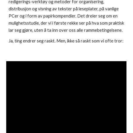
redigerings-verktøy og metoder for organisering, 
distribusjon og visning av tekster på leseplater, på vanlige 
PCer og i form av papirkompendier. Det dreier seg om en 
mulighetsstudie, der vi i første rekke ser på hva som praktisk 
lar seg gjøre, uten å ta inn over oss alle rammebetingelsene.
Ja, ting endrer seg raskt. Men, ikke så raskt som vi ofte tror: