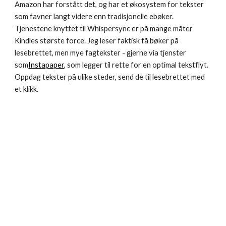
Amazon har forstått det, og har et økosystem for tekster 
som favner langt videre enn tradisjonelle ebøker. 
Tjenestene knyttet til Whispersync er på mange måter 
Kindles største force. Jeg leser faktisk få bøker på 
lesebrettet, men mye fagtekster - gjerne via tjenster 
som
Instapaper
, som legger til rette for en optimal tekstflyt. 
Oppdag tekster på ulike steder, send de til lesebrettet med 
et klikk.