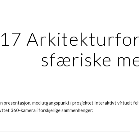
ip to main content
Skip to navigat
17 Arkitekturfor
sfæriske m
 en presentasjon, med utgangspunkt i prosjektet Interaktivt virtuelt fel
yttet 360-kamera i forskjellige sammenhenger: