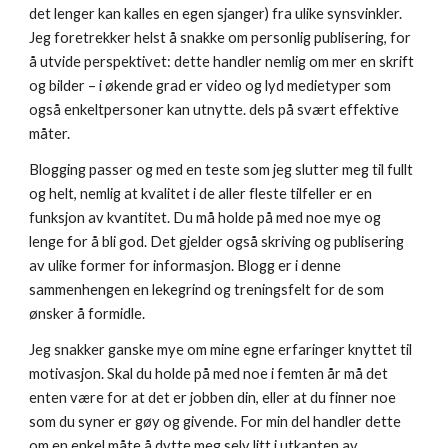
det lenger kan kalles en egen sjanger) fra ulike synsvinkler. 
Jeg foretrekker helst å snakke om personlig publisering, for 
å utvide perspektivet: dette handler nemlig om mer en skrift 
og bilder – i økende grad er video og lyd medietyper som 
også enkeltpersoner kan utnytte. dels på svært effektive 
måter.
Blogging passer og med en teste som jeg slutter meg til fullt 
og helt, nemlig at kvalitet i de aller fleste tilfeller er en 
funksjon av kvantitet. Du må holde på med noe mye og 
lenge for å bli god. Det gjelder også skriving og publisering 
av ulike former for informasjon. Blogg er i denne 
sammenhengen en lekegrind og treningsfelt for de som 
ønsker å formidle.
Jeg snakker ganske mye om mine egne erfaringer knyttet til 
motivasjon. Skal du holde på med noe i femten år må det 
enten være for at det er jobben din, eller at du finner noe 
som du syner er gøy og givende. For min del handler dette 
om en enkel måte å dytte meg selv litt i utkanten av 