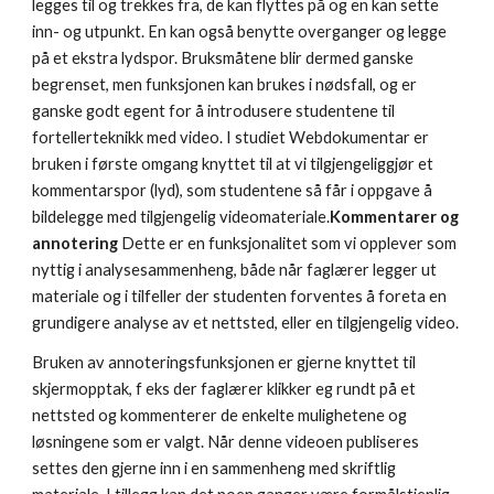
legges til og trekkes fra, de kan flyttes på og en kan sette 
inn- og utpunkt. En kan også benytte overganger og legge 
på et ekstra lydspor. Bruksmåtene blir dermed ganske 
begrenset, men funksjonen kan brukes i nødsfall, og er 
ganske godt egent for å introdusere studentene til 
fortellerteknikk med video. I studiet Webdokumentar er 
bruken i første omgang knyttet til at vi tilgjengeliggjør et 
kommentarspor (lyd), som studentene så får i oppgave å 
bildelegge med tilgjengelig videomateriale.
Kommentarer og 
annotering
 Dette er en funksjonalitet som vi opplever som 
nyttig i analysesammenheng, både når faglærer legger ut 
materiale og i tilfeller der studenten forventes å foreta en 
grundigere analyse av et nettsted, eller en tilgjengelig video.
Bruken av annoteringsfunksjonen er gjerne knyttet til 
skjermopptak, f eks der faglærer klikker eg rundt på et 
nettsted og kommenterer de enkelte mulighetene og 
løsningene som er valgt. Når denne videoen publiseres 
settes den gjerne inn i en sammenheng med skriftlig 