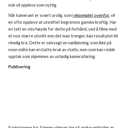
nok vil oppleve som nyttig.
Når kameraet er svært urolig, som 
i eksemplet ovenfor
, vil 
en ofte oppleve at utsnittet begrenses ganske kraftig. Har 
en tatt en viss høyde for dette på forhånd, ved å filme med 
et noe større utsnitt enn det man trenger, kan resultatet bli 
rimelig bra. Dette er selvsagt en nødløsning, som ikke på 
noen måte kan erstatte bruk av stativ, men som kan redde 
opptak som skjemmes av ustødig kameraføring.
Publisering
Funksjonene for å legge videoer inn på andre nettsider er 