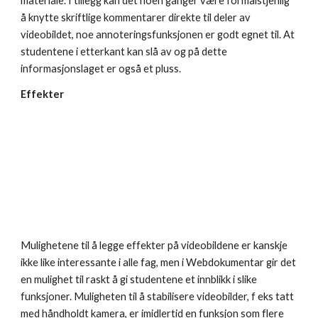
materiale. I tillegg kan det noen ganger være formålstjenlig 
å knytte skriftlige kommentarer direkte til deler av 
videobildet, noe annoteringsfunksjonen er godt egnet til. At 
studentene i etterkant kan slå av og på dette 
informasjonslaget er også et pluss.
Effekter
Mulighetene til å legge effekter på videobildene er kanskje 
ikke like interessante i alle fag, men i Webdokumentar gir det 
en mulighet til raskt å gi studentene et innblikk i slike 
funksjoner. Muligheten til å stabilisere videobilder, f eks tatt 
med håndholdt kamera, er imidlertid en funksjon som flere 