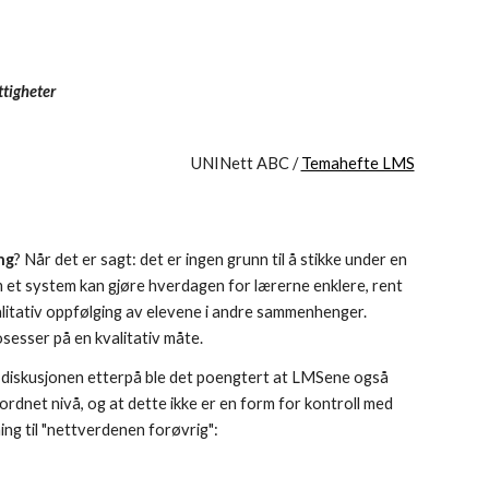
ttigheter
UNINett ABC /
Temahefte LMS
ng
? Når det er sagt: det er ingen grunn til å stikke under en
m et system kan gjøre hverdagen for lærerne enklere, rent
valitativ oppfølging av elevene i andre sammenhenger.
sesser på en kvalitativ måte.
der diskusjonen etterpå ble det poengtert at LMSene også
rordnet nivå, og at dette ikke er en form for kontroll med
ing til "nettverdenen forøvrig":