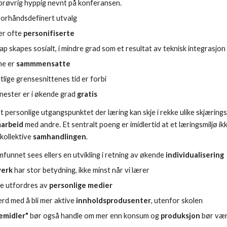
orøvrig hyppig nevnt på konferansen.
 forhåndsdefinert utvalg
er ofte
personifiserte
kap skapes sosialt, i mindre grad som et resultat av teknisk integrasjon
ne er
sammmensatte
tlige grensesnittenes tid er forbi
enester er i økende grad
gratis
t personlige utgangspunktet der læring kan skje i rekke ulike skjærings
arbeid
med andre. Et sentralt poeng er imidlertid at et læringsmiljø ikk
 kollektive
samhandlingen
.
mfunnet sees ellers en utvikling i retning av økende
individualisering
verk
har stor betydning, ikke minst når vi lærer
e utfordres av
personlige medier
erd med å bli mer aktive
innholdsprodusenter
, utenfor skolen
remidler"
bør også handle om mer enn konsum og
produksjon
bør vær