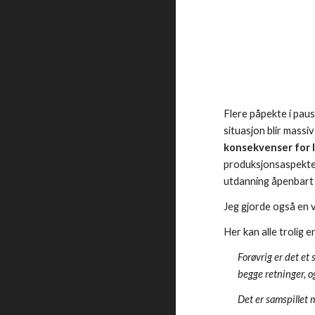
Flere påpekte i pause
situasjon blir massi
konsekvenser for 
produksjonsaspektet 
utdanning åpenbart e
Jeg gjorde også en 
Her kan alle trolig
Forøvrig er det et
begge retninger, o
Det er samspillet 