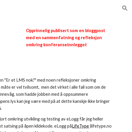
ion
Opprinnelig publisert som en bloggpost
med en sammenfatning og refleksjon
omkring konferanseinnlegget
ten "Er et LMS nok?" med noen refleksjoner omkring
måte er vel tvilsomt, men det virket i alle fall som om de
 Synnevåg, som hadde jobben med å oppsummere
pens lys kan jeg være med på at dette kanskje ikke bringer
.
rt omkring utvikling og testing av eLogg får jeg heller
kt satsing på åpen kildekode. eLogg på
LifeType
(lifetype.no