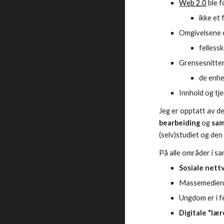
Web 2.0
ble f
ikke et
Omgivelsene 
felless
Grensesnitte
de enhe
Innhold og tj
Jeg er opptatt av de
bearbeiding
og
sam
(selv)studiet og den
På alle områder i sa
Sosiale nett
Massemedien
Ungdom er i f
Digitale "læ