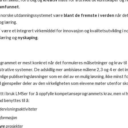
samfunnet
.
t norske utdanningssystemet være
blant de fremste i verden
når det
og læring.
 være et integrert virkemiddel for innovasjon og kvalitetsutvikling i
læring og
nyskaping
.
ogrammet er mest konkret når det formuleres målsetninger og krav til
trative systemer. De adskillig mer ambisiøse målene 2,3 og 4 er det im
lige publiseringsløsninger som en del av en mulig løsning, ikke minst f
 gjenspeiler deler av den virkeligheten som elevene møter utenfor sk
tt i bruk LMSer for å oppfylle kompetanseprogrammets krav, men vi h
d benyttes til å:
ervisningsaktiviteter
nformasjon
yre
prosjekter