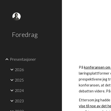
Sk
Foredrag
Presentasjoner
På
konferansen om d
2026
læringsplattformer o
prespektivene jeg 
2025
konferansen, at dett
2024
debatten videre. På
Ettersom jeg hadde b
2023
vise til noe av det h