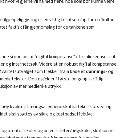
ekt hvor vi gjerne vil ha med flere, noe som bør kunne være
 tilgjengeliggjøring er en viktig forutsetning for en "kultur
tet faktisk får gjennomslag for de tankene som
unne si noe om at "digital kompetanse" ofte blir redusert til
r og internettsøk. Videre at en robust digital kompetanse
Kvalitetsutvalget som trekker fram både et
dannings
- og
 medietekster. Dette gjelder i første omgang skriftlig
duksjon av mer medierike utrykk.
v høy kvalitet. Læringsarenaene skal ha teknisk utstyr og
eidet skal støttes av sikre og kostnadseffektive
 i og utenfor skoler og universiteter/høgskoler, skal kunne
erdigheter de trenger for å kunne være fullverdige