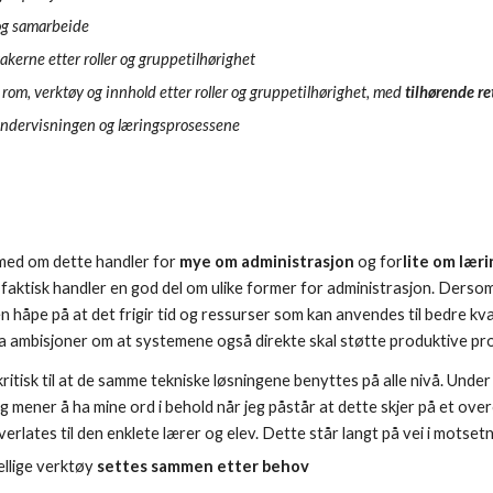
g samarbeide
akerne etter roller og gruppetilhørighet
il rom, verktøy og innhold etter roller og gruppetilhørighet, med
tilhørende re
ndervisningen og læringsprosessene
rmed om dette handler for
mye om administrasjon
og for
lite om læri
g faktisk handler en god del om ulike former for administrasjon. Derso
en håpe på at det frigir tid og ressurser som kan anvendes til bedre k
ha ambisjoner om at systemene også direkte skal støtte produktive pro
kritisk til at de samme tekniske løsningene benyttes på alle nivå. Un
eg mener å ha mine ord i behold når jeg påstår at dette skjer på et ove
erlates til den enklete lærer og elev. Dette står langt på vei i motsetn
llige verktøy
settes sammen etter behov