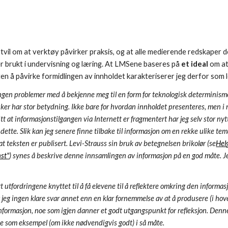
 i tvil om at verktøy påvirker praksis, og at alle medierende redskaper 
er brukt i undervisning og læring. At LMSene baseres på
et ideal
om at
en å påvirke formidlingen av innholdet karakteriserer jeg derfor som 
ingen problemer med å bekjenne meg til en form for teknologisk determinisme
ker har stor betydning. Ikke bare for hvordan innholdet presenteres, men i min
tt at informasjonstilgangen via Internett er fragmentert har jeg selv stor nyt
r dette. Slik kan jeg senere finne tilbake til informasjon om en rekke ulike 
at teksten er publisert. Levi-Strauss sin bruk av betegnelsen brikolør (se
Hel
st"
) synes å beskrive denne innsamlingen av informasjon på en god måte. J
gt utfordringene knyttet til å få elevene til å reflektere omkring den informa
jeg ingen klare svar annet enn en klar fornemmelse av at å produsere (i hove
nformasjon, noe som igjen danner et godt utgangspunkt for refleksjon. Denn
ene som eksempel (om ikke nødvendigvis godt) i så måte.