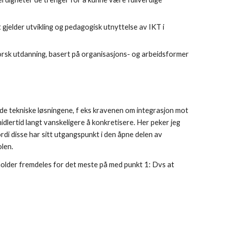
 gjelder utvikling og pedagogisk utnyttelse av IKT i
 norsk utdanning, basert på organisasjons- og arbeidsformer
 de tekniske løsningene, f eks kravenen om integrasjon mot
idlertid langt vanskeligere å konkretisere. Her peker jeg
ordi disse har sitt utgangspunkt i den åpne delen av
olen.
older fremdeles for det meste på med punkt 1: Dvs at