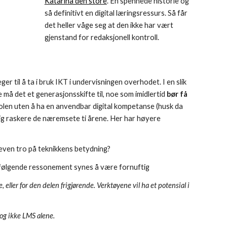
Katarina den store
. En spennede historie og
så definitivt en digital læringsressurs. Så får
det heller våge seg at den ikke har vært
gjenstand for redaksjonell kontroll.
ger til å ta i bruk IKT i undervisningen overhodet. I en slik
e må det et generasjonsskifte til, noe som imidlertid
bør få
len uten å ha en anvendbar digital kompetanse (husk da
ærlig raskere de næremsete ti årene. Her har høyere
reven tro på teknikkens betydning?
og følgende ressonement synes å være fornuftig
ller for den delen frigjørende. Verktøyene vil ha et potensial i
 og ikke LMS alene.