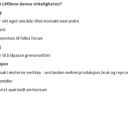
r LMSene denne virkeligheten?
g
r sitt eget område i liten kontakt med andre
erk
henvises til felles forum
g
r til å tilpasse grensesnittet
sjon
edsak i eksterne verktøy - avstanden mellom produksjon, bruk og repr
remidler
grad et spørsmål om konsum