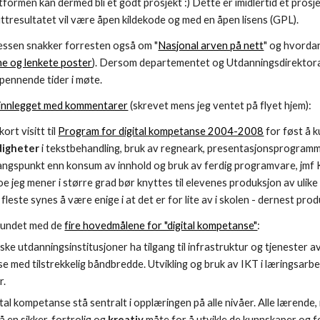
tformen kan dermed bli et godt prosjekt :) Dette er imidlertid et prosj
uttresultatet vil være åpen kildekode og med en åpen lisens (GPL).
sen snakker forresten også om "
Nasjonal arven på nett
" og hvordan
ne og lenkete poster
). Dersom departementet og Utdanningsdirektora
spennende tider i møte.
 innlegget med kommentarer
(skrevet mens jeg ventet på flyet hjem):
ort visitt til
Program for digital kompetanse 2004-2008
for føst å k
digheter
i tekstbehandling, bruk av regneark, presentasjonsprogramme
angspunkt enn konsum av innhold og bruk av ferdig programvare, jmf 
e jeg mener i større grad bør knyttes til elevenes produksjon av ulike
fleste synes å være enige i at det er for lite av i skolen - dernest pro
vrundet med de
fire hovedmålene for "digital kompetanse"
:
ke utdanningsinstitusjoner ha tilgang til infrastruktur og tjenester a
se med tilstrekkelig båndbredde. Utvikling og bruk av IKT i læringsarb
r.
tal kompetanse stå sentralt i opplæringen på alle nivåer. Alle lærende,
 en sikker, fortrolig og
kreativ
måte for å utvikle de kunnskaper og f