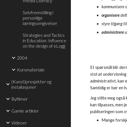
Media Literacy
kommunisere o
Selvfremstilling i
organisere
delt
personlige
læringsomgivelser
styre tilgang t
administrere
u
Strategies and Tactics
in Education: Influence
on the design of eLogg
2004
Et spørsmål blir de
Kursmateriale
stol at undervisnin
administrativt, kan 
(Kunst)prosjekter og
installasjoner
Samtidig er bør en 
Jeg stilte meg også 
Byfilmer
kan tilpasses, men j
Gamle artikler
publiseringen som ov
Mange forskje
Videoer