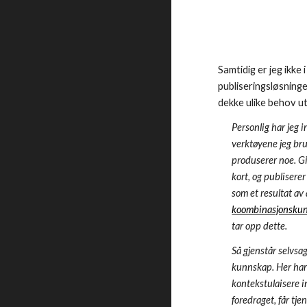
Samtidig er jeg ikke
publiseringsløsning
dekke ulike behov ut
Personlig har jeg 
verktøyene jeg bru
produserer noe. Gi
kort, og publisere
som et resultat av 
koombinasjonskun
tar opp dette.
Så gjenstår selvsa
kunnskap. Her har 
kontekstulaisere i
foredraget, får tj