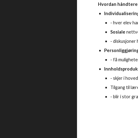
Hvordan håndtere
Individualiserin
- hver elev ha
Sosiale
nettv
- diskusjoner 
Personliggjørin
- få mulighete
Innholdsproduk
- skjer i hov
Tilgang til læ
- blir i stor 