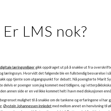
ip to main content
Skip to navigat
Er LMS nok?
igitale læringsmiljøer
gikk oppdraget ut på å snakke ut fra overskrif
g læringssyn. Hvorvidt det følgende ble en fullstendig besvarelse i så 
trakk opp tjente som utgangspunkt for debatt. Nå poengterte Marit
e delvis er poenger som jeg kommet med tidligere, og i etterpåklokska
 den annen side er en vel ikke kommet helt i havn med diskusjonen ennå
egrenset mulighet til å snakke om de tankene og erfaringene vi har gjo
er
.
Øystein Johannessen innledet
med mellom annet en henvisning til ø