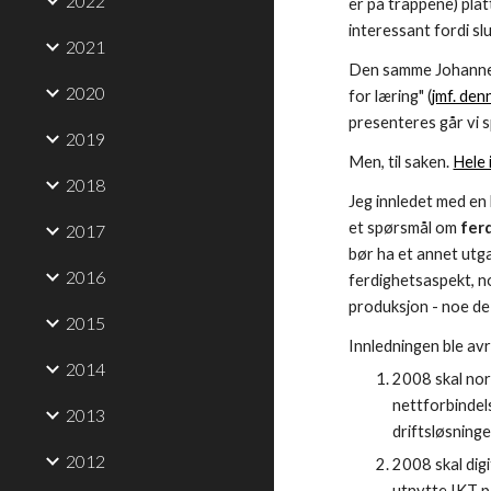
2022
er på trappene) plat
interessant fordi sl
2021
Den samme Johannes
2020
for læring" (
jmf. den
presenteres går vi 
2019
Men, til saken.
Hele
2018
Jeg innledet med en k
et spørsmål om
fer
2017
bør ha et annet utg
2016
ferdighetsaspekt, no
produksjon - noe de 
2015
Innledningen ble a
2014
2008 skal nors
nettforbindel
2013
driftsløsninge
2012
2008 skal digi
utnytte IKT på