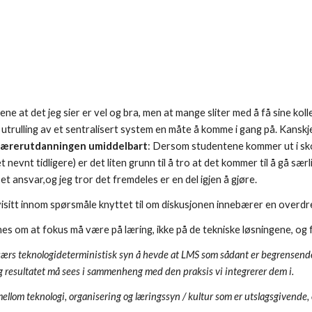
ne at det jeg sier er vel og bra, men at mange sliter med å få sine kolle
v utrulling av et sentralisert system en måte å komme i gang på. Kanskj
lærerutdanningen umiddelbart
: Dersom studentene kommer ut i sko
nevnt tidligere) er det liten grunn til å tro at det kommer til å gå s
t ansvar,og jeg tror det fremdeles er en del igjen å gjøre.
visitt innom spørsmåle knyttet til om diskusjonen innebærer en overd
 enes om at fokus må være på læring, ikke på de tekniske løsningene, 
 særs teknologideterministisk syn å hevde at LMS som sådant er begrensende, e
g resultatet må sees i sammenheng med den praksis vi integrerer dem i.
mellom teknologi, organisering og læringssyn / kultur som er utslagsgivende,