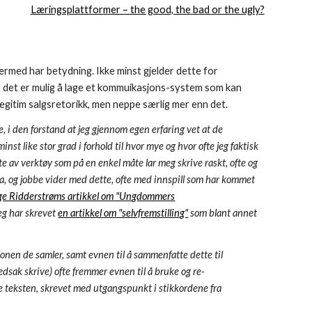
Læringsplattformer – the good, the bad or the ugly?
dermed har betydning. Ikke minst gjelder dette for
 det er mulig å lage et kommuikasjons-system som kan
legitim salgsretorikk, men neppe særlig mer enn det.
, i den forstand at jeg gjennom egen erfaring vet at de
st like stor grad i forhold til hvor mye og hvor ofte jeg faktisk
te av verktøy som på en enkel måte lar meg skrive raskt, ofte og
tema, og jobbe vider med dette, ofte med innspill som har kommet
ge Ridderstrøms artikkel om "Ungdommers
eg har skrevet
en artikkel om "selvfremstilling"
som blant annet
sjonen de samler, samt evnen til å sammenfatte dette til
dsak skrive) ofte fremmer evnen til å bruke og re-
e teksten, skrevet med utgangspunkt i stikkordene fra