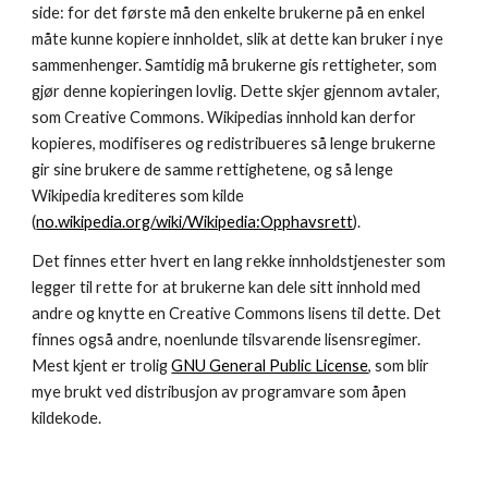
side: for det første må den enkelte brukerne på en enkel 
måte kunne kopiere innholdet, slik at dette kan bruker i nye 
sammenhenger. Samtidig må brukerne gis rettigheter, som 
gjør denne kopieringen lovlig. Dette skjer gjennom avtaler, 
som Creative Commons. Wikipedias innhold kan derfor 
kopieres, modifiseres og redistribueres så lenge brukerne 
gir sine brukere de samme rettighetene, og så lenge 
Wikipedia krediteres som kilde 
(
no.wikipedia.org/wiki/Wikipedia:Opphavsrett
).
Det finnes etter hvert en lang rekke innholdstjenester som 
legger til rette for at brukerne kan dele sitt innhold med 
andre og knytte en Creative Commons lisens til dette. Det 
finnes også andre, noenlunde tilsvarende lisensregimer. 
Mest kjent er trolig 
GNU General Public License
, som blir 
mye brukt ved distribusjon av programvare som åpen 
kildekode.