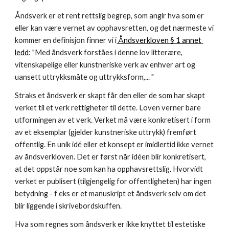
Åndsverk er et rent rettslig begrep, som angir hva som er 
eller kan være vernet av opphavsretten, og det nærmeste vi 
kommer en definisjon finner vi i
 Åndsverkloven § 1 annet 
ledd
: "Med åndsverk forståes i denne lov litterære, 
vitenskapelige eller kunstneriske verk av enhver art og 
uansett uttrykksmåte og uttrykksform,... "
Straks et åndsverk er skapt får den eller de som har skapt 
verket til et verk rettigheter til dette. Loven verner bare 
utformingen av et verk. Verket må være konkretisert i form 
av et eksemplar (gjelder kunstneriske uttrykk) fremført 
offentlig. En unik idé eller et konsept er imidlertid ikke vernet 
av åndsverkloven. Det er først når idéen blir konkretisert, 
at det oppstår noe som kan ha opphavsrettslig. Hvorvidt 
verket er publisert (tilgjengelig for offentligheten) har ingen 
betydning - f eks er et manuskript et åndsverk selv om det 
blir liggende i skrivebordskuffen.
Hva som regnes som åndsverk er ikke knyttet til estetiske 