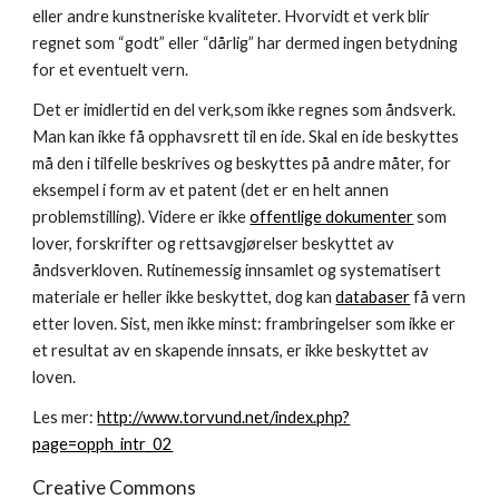
eller andre kunstneriske kvaliteter. Hvorvidt et verk blir 
regnet som “godt” eller “dårlig” har dermed ingen betydning 
for et eventuelt vern.
Det er imidlertid en del verk,som ikke regnes som åndsverk. 
Man kan ikke få opphavsrett til en ide. Skal en ide beskyttes 
må den i tilfelle beskrives og beskyttes på andre måter, for 
eksempel i form av et patent (det er en helt annen 
problemstilling). Videre er ikke 
offentlige dokumenter
 som 
lover, forskrifter og rettsavgjørelser beskyttet av 
åndsverkloven. Rutinemessig innsamlet og systematisert 
materiale er heller ikke beskyttet, dog kan 
databaser
 få vern 
etter loven. Sist, men ikke minst: frambringelser som ikke er 
et resultat av en skapende innsats, er ikke beskyttet av 
loven.
Les mer: 
http://www.torvund.net/index.php?
page=opph_intr_02
Creative Commons