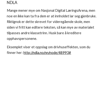
NDLA
Mange mener mye om Nasjonal Digital LæringsArena, men 
noe en ikke kan ta fra dem er at innholdet lar seg gjenbruke. 
Riktignok er dette skrevet for videregående skole, men 
siden vi fritt kan editere teksten, så kan mye av materialet 
tilpasses andre klassetrinn. Husk bare å kreditere 
opphavspersonene.
Eksemplet viser et oppslag om drivhuseffekten, som du 
finner her: 
http://ndla.no/nn/node/48993#