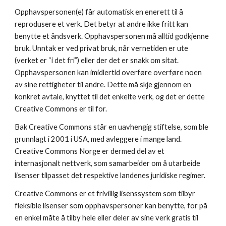
Opphavspersonen(e) får automatisk en enerett til å 
reprodusere et verk. Det betyr at andre ikke fritt kan 
benytte et åndsverk. Opphavspersonen må alltid godkjenne 
bruk. Unntak er ved privat bruk, når vernetiden er ute 
(verket er “i det fri”) eller der det er snakk om sitat. 
Opphavspersonen kan imidlertid overføre overføre noen 
av sine rettigheter til andre. Dette må skje gjennom en 
konkret avtale, knyttet til det enkelte verk, og det er dette 
Creative Commons er til for.
Bak Creative Commons står en uavhengig stiftelse, som ble 
grunnlagt i 2001 i USA, med avleggere i mange land. 
Creative Commons Norge er dermed del av et 
internasjonalt nettverk, som samarbeider om å utarbeide 
lisenser tilpasset det respektive landenes juridiske regimer.
Creative Commons er et frivillig lisenssystem som tilbyr 
fleksible lisenser som opphavspersoner kan benytte, for på 
en enkel måte å tilby hele eller deler av sine verk gratis til 